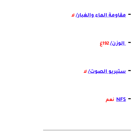
-
مقاومة الماء والغبار/
لا
-
الوزن/
192غ
-
ستيريو الصوت/
لا
-
NFS
نعم
_________________________________________