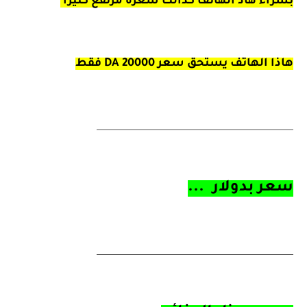
بشراء هاذ الهاتف كذالك سعره مرتفع كثيرا
هاذا الهاتف يستحق سعر 20000 DA فقط
_________________________________________
سعر بدولار ...
_________________________________________