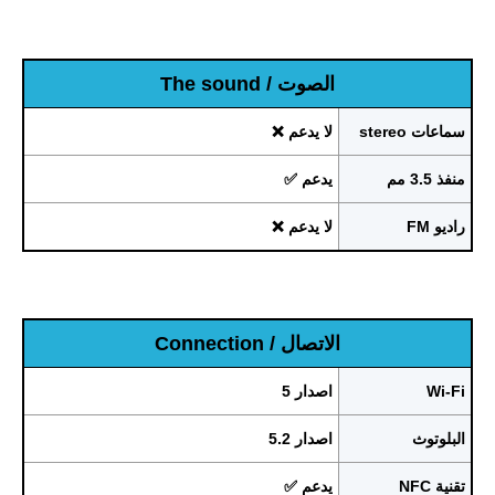
الصوت / The sound
سماعات stereo
لا يدعم ❌
منفذ 3.5 مم
يدعم ✅
راديو FM
لا يدعم ❌
الاتصال / Connection
Wi-Fi
اصدار 5
البلوتوث
اصدار 5.2
تقنية NFC
يدعم ✅