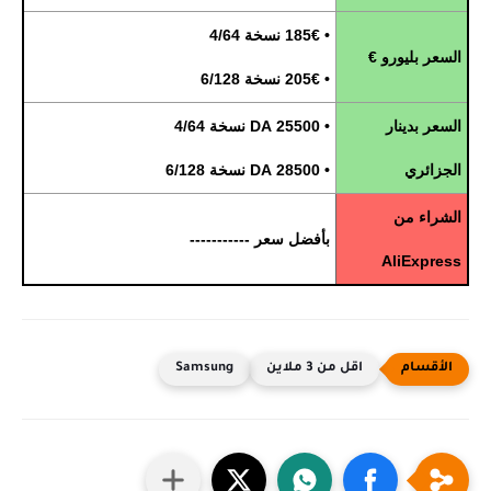
• 185€ نسخة 4/64
السعر بليورو €
• 205€ نسخة 6/128
السعر بدينار
• 25500 DA نسخة 4/64
الجزائري
• 28500 DA نسخة 6/128
الشراء من
بأفضل سعر -----------
AliExpress
اقل من 3 ملاين
Samsung