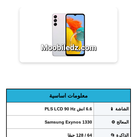
معلومات اساسية
الشاشة 📱
6.6 انش PLS LCD 90 Hz
المعالج ⚙️
Samsung Exynos 1330
الذاكرة 📂
64 / 128 جيڨا