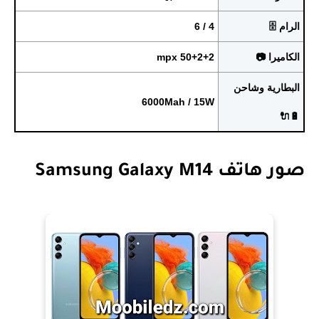
الرام 🗄️
4 / 6
الكاميرا 📷
50+2+2 mpx
البطارية وشاحن
6000Mah / 15W
🔋🔌
صور هاتف Samsung Galaxy M14