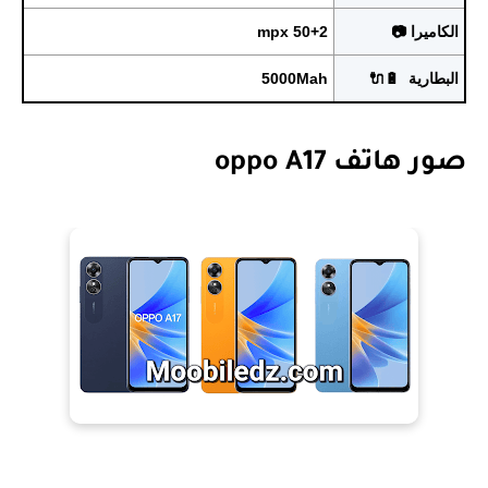
الكاميرا 📷
50+2 mpx
البطارية 🔋🔌
5000Mah
صور هاتف oppo A17