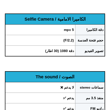
الكاميرا الامامية / Selfie Camera
دقة الكاميرا
5 mpx
حجم فتحة العدسة
(F/2.2)
تصوير الفيديو
دقة 1080 (30 اطار)
الصوت / The sound
سماعات stereo
لا يدعم ❌
منفذ 3.5 مم
يدعم ✅
راديو FM
يدعم ✅