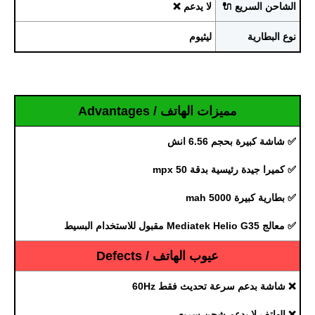
الشاحن السريع 🔌
لا يدعم ❌
نوع البطارية
ليثيوم
مميزات الهاتف / Advantages
✅ شاشة كبيرة بحجم 6.56 انش
✅ كميرا جيدة رئيسية بدقة 50 mpx
✅ بطارية كبيرة 5000 mah
✅ معالج Mediatek Helio G35 مقبول للاستخدام البسيط
عيوب الهاتف / Defects
❌ شاشة بدعم سرعة تحديث فقط 60Hz
❌ الهاتف لا يدعم شحن سريع