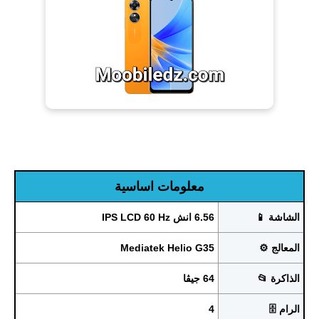
معلومات اساسية
الشاشة 📱
6.56 انش IPS LCD 60 Hz
المعالج ⚙️
Mediatek Helio G35
الذاكرة 📂
64 جيڨا
الرام 🗄️
4