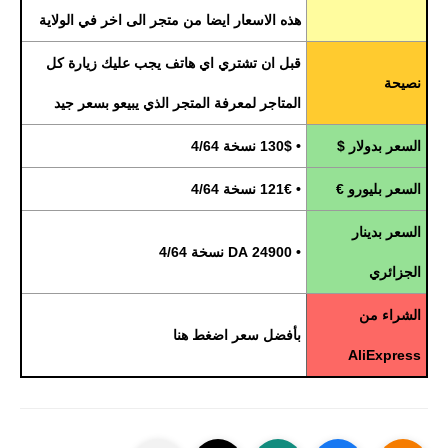
هذه الاسعار ايضا من متجر الى اخر في الولاية
قبل ان تشتري اي هاتف يجب عليك زيارة كل
نصيحة
المتاجر لمعرفة المتجر الذي يبيعو بسعر جيد
السعر بدولار $
• 130$ نسخة 4/64
السعر بليورو €
• 121€ نسخة 4/64
السعر بدينار
• 24900 DA نسخة 4/64
الجزائري
الشراء من
بأفضل سعر اضغط هنا
AliExpress