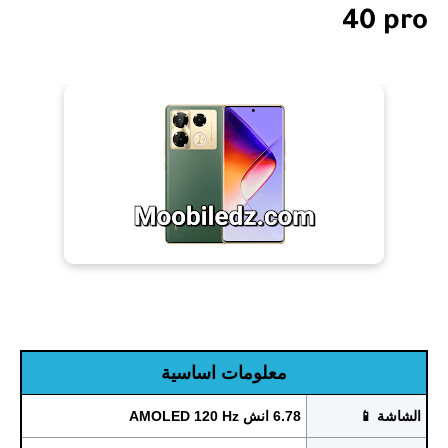
40 pro
معلومات اساسية
الشاشة 📱
6.78 انش AMOLED 120 Hz