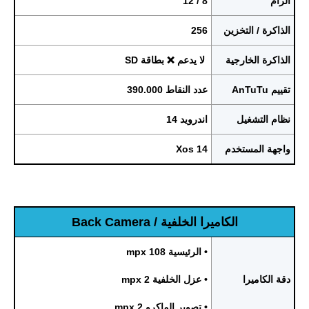
الرام
8 / 12
الذاكرة / التخزين
256
الذاكرة الخارجية
لا يدعم ❌ بطاقة SD
تقييم AnTuTu
عدد النقاط 390.000
نظام التشغيل
اندرويد 14
واجهة المستخدم
Xos 14
الكاميرا الخلفية / Back Camera
• الرئيسية 108 mpx
دقة الكاميرا
• عزل الخلفية 2 mpx
• تصوير الماكرو 2 mpx