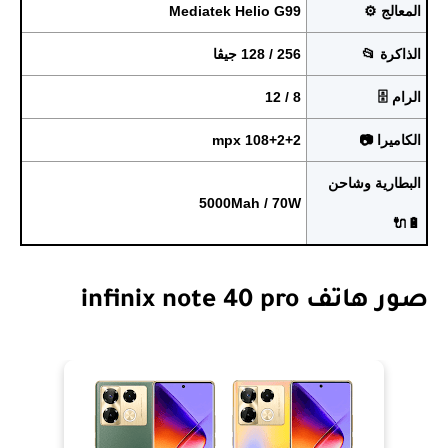
المعالج ⚙️
Mediatek Helio G99
الذاكرة 📂
256 / 128 جيڨا
الرام 🗄️
8 / 12
الكاميرا 📷
108+2+2 mpx
البطارية وشاحن
5000Mah / 70W
🔋🔌
صور هاتف infinix note 40 pro