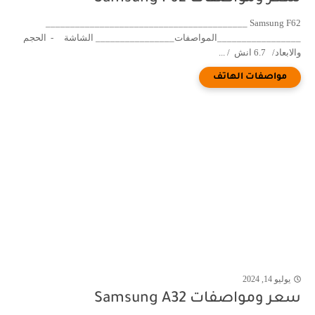
Samsung F62 _________________________________________
_________________المواصفات________________ الشاشة - الحجم
والابعاد/ 6.7 انش / ...
يوليو 14, 2024
سعر ومواصفات Samsung A32